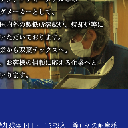
焼却残落下口・ゴミ投入口等）その耐摩耗